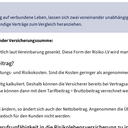
g auf verbundene Leben, lassen sich zwei voneinander unabhängige
ändige Verträge zum Vergleich heranziehen.
lender Versicherungssumme:
lich laut Vereinbarung gesenkt. Diese Form der Risiko-LV wird m
itrag?
waltungs- und Risikokosten. Sind die Kosten geringer als angenom
tig kalkuliert. Deshalb können die Versicherer bereits bei Vertrag
ese können dann mit dem Tarifbeitrag = Bruttobeitrag verrechnet w
eil ändern, so ändert sich auch der Nettobeitrag. Angenommen die 
 jedoch für den Kunden nicht werden.
Berufsunfähigkeit in die Risikolebensversicherung zu i