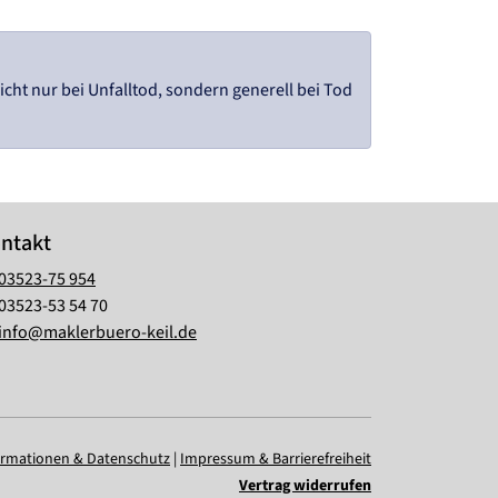
cht nur bei Unfalltod, sondern generell bei Tod
ntakt
03523-75 954
03523-53 54 70
info@maklerbuero-keil.de
ormationen & Datenschutz
|
Impressum & Barrierefreiheit
Vertrag widerrufen