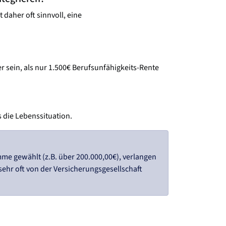
 daher oft sinnvoll, eine
 sein, als nur 1.500€ Berufsunfähigkeits-Rente
s die Lebenssituation.
me gewählt (z.B. über 200.000,00€), verlangen
sehr oft von der Versicherungsgesellschaft