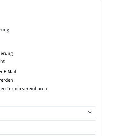
erung
herung
ht
r E-Mail
werden
hen Termin vereinbaren