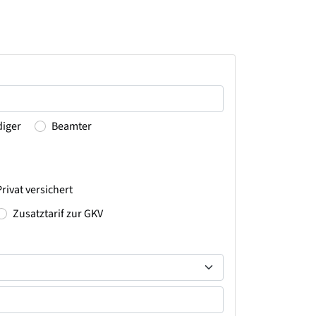
diger
Beamter
Privat versichert
Zusatztarif zur GKV