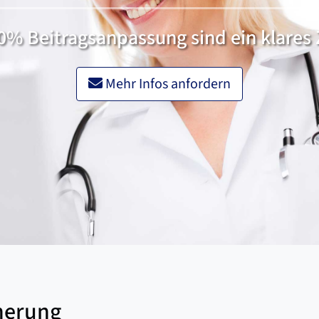
50% Beitragsanpassung sind ein klares 
Mehr Infos anfordern
herung