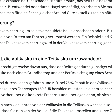
Sie erhalten bei Glasschäden "Naturalersatz", das heißt Sie beko
en z. B. entwendet oder durch Hagel beschädigt, so erhalten Sie 
n man für eine Sache gleicher Art und Güte aktuell zu zahlen hätt
herung?
skoversicherung um selbstverschuldete Kollisionsschäden oder z. 
e von Dritten am Fahrzeug verursacht werden. Ein Beispiel sind Kra
er Teilkaskoversicherung wird in der Vollkaskoversicherung, genau 
ll, die Vollkasko in eine Teilkasko umzuwandeln?
berechtigterweise davon aus, dass der Beitrag dadurch günstiger wi
kasko nach einem Grundbeitrag und der Berücksichtigung eines Scha
i durchs Leben gefahren und z. B. bei 25 % Rabatt in der Vollkas
asko Ihres Fahrzeuges 150 EUR bezahlen müssten. In einem solchen F
tte vorher über die konkrete Ersparnis und überlegen dann, ob sich 
an nach vier Jahren von der Vollkasko in die Teilkasko wechseln so
dass Sie nun von der Voll- auf die Teilkasko umstellen und kurze Z