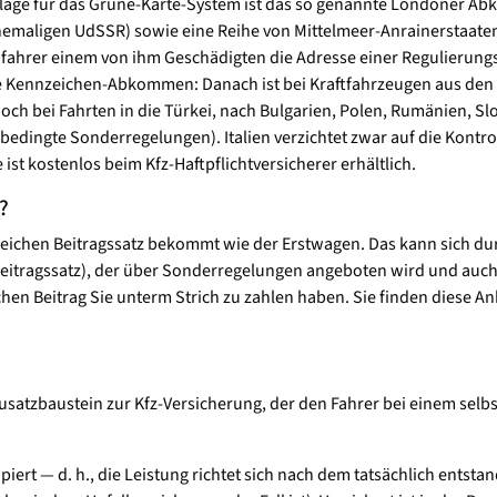
dlage für das Grüne-Karte-System ist das so genannte Londoner A
hemaligen UdSSR) sowie eine Reihe von Mittelmeer-Anrainerstaat
ahrer einem von ihm Geschädigten die Adresse einer Regulierungs
nnzeichen-Abkommen: Danach ist bei Kraftfahrzeugen aus den Un
noch bei Fahrten in die Türkei, nach Bulgarien, Polen, Rumänien, S
edingte Sonderregelungen). Italien verzichtet zwar auf die Kontroll
st kostenlos beim Kfz-Haftpflichtversicherer erhältlich.
?
leichen Beitragssatz bekommt wie der Erstwagen. Das kann sich dur
(Beitragssatz), der über Sonderregelungen angeboten wird und auch
lchen Beitrag Sie unterm Strich zu zahlen haben. Sie finden diese A
Zusatzbaustein zur Kfz-Versicherung, der den Fahrer bei einem selbst 
iert — d. h., die Leistung richtet sich nach dem tatsächlich ents