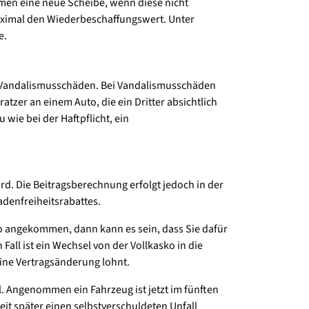
mmen eine neue Scheibe, wenn diese nicht
maximal den Wiederbeschaffungswert. Unter
e.
B. Vandalismusschäden. Bei Vandalismusschäden
tzer an einem Auto, die ein Dritter absichtlich
wie bei der Haftpflicht, ein
rd. Die Beitragsberechnung erfolgt jedoch in der
denfreiheitsrabattes.
ko angekommen, dann kann es sein, dass Sie dafür
all ist ein Wechsel von der Vollkasko in die
eine Vertragsänderung lohnt.
ll. Angenommen ein Fahrzeug ist jetzt im fünften
eit später einen selbstverschuldeten Unfall