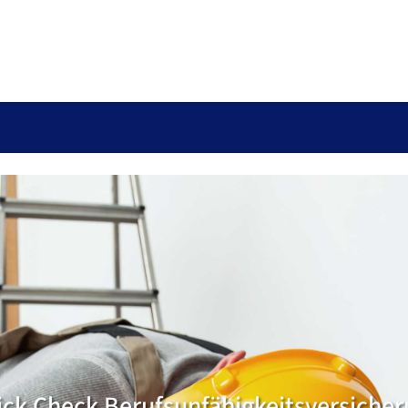
ck Check Berufsunfähigkeits­versiche